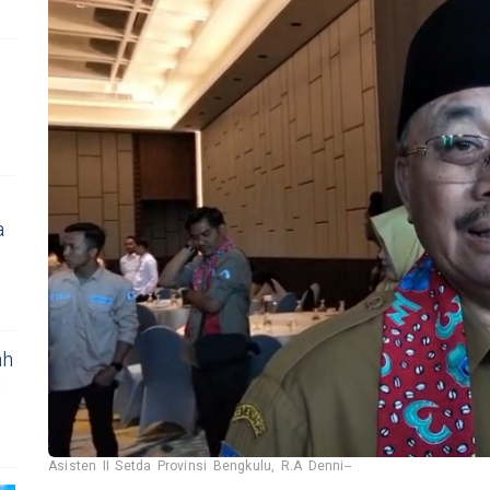
a
ah
i
Asisten II Setda Provinsi Bengkulu, R.A Denni--