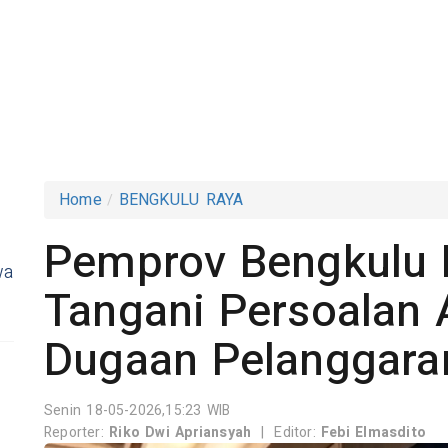
Home
BENGKULU RAYA
Pemprov Bengkulu 
wa
Tangani Persoalan 
Dugaan Pelanggara
Senin 18-05-2026,15:23 WIB
Reporter:
Riko Dwi Apriansyah
|
Editor:
Febi Elmasdito