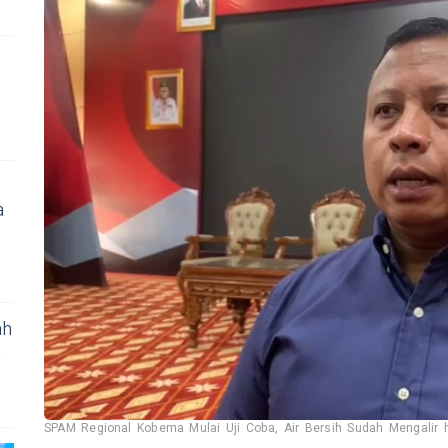
a
ah
i
SPAM Regional Kobema Mulai Uji Coba, Air Bersih Sudah Mengalir 