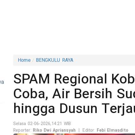
Home
BENGKULU RAYA
SPAM Regional Kob
wa
Coba, Air Bersih S
hingga Dusun Terja
Selasa 02-06-2026,14:21 WIB
Reporter:
Riko Dwi Apriansyah
|
Editor:
Febi Elmasdito