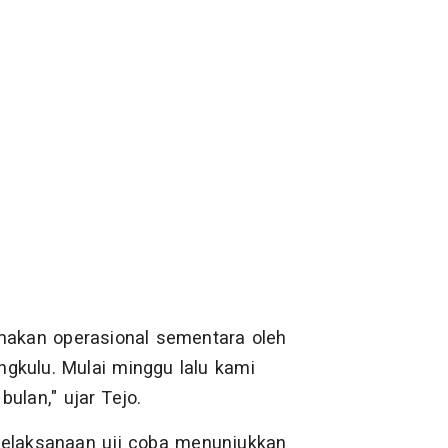
imakan operasional sementara oleh
gkulu. Mulai minggu lalu kami
ulan," ujar Tejo.
pelaksanaan uji coba menunjukkan