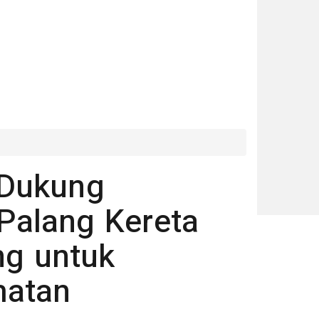
 Dukung
alang Kereta
ng untuk
matan