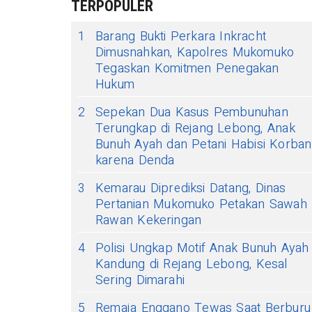
TERPOPULER
1
Barang Bukti Perkara Inkracht
Dimusnahkan, Kapolres Mukomuko
Tegaskan Komitmen Penegakan
Hukum
2
Sepekan Dua Kasus Pembunuhan
Terungkap di Rejang Lebong, Anak
Bunuh Ayah dan Petani Habisi Korban
karena Denda
3
Kemarau Diprediksi Datang, Dinas
Pertanian Mukomuko Petakan Sawah
Rawan Kekeringan
4
Polisi Ungkap Motif Anak Bunuh Ayah
Kandung di Rejang Lebong, Kesal
Sering Dimarahi
5
Remaja Enggano Tewas Saat Berburu