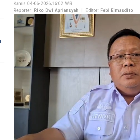
Kamis 04-06-2026,16:02 WIB
Reporter:
Riko Dwi Apriansyah
|
Editor:
Febi Elmasdito
i
n