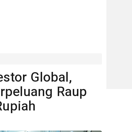
estor Global,
erpeluang Raup
 Rupiah