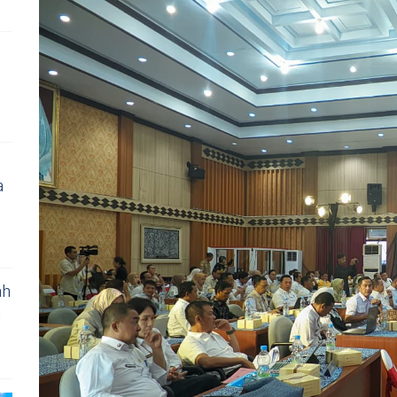
a
ah
i