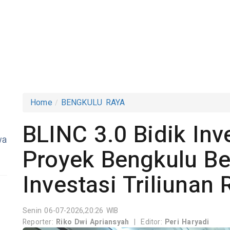
Home
BENGKULU RAYA
BLINC 3.0 Bidik Inv
wa
Proyek Bengkulu B
Investasi Triliunan
Senin 06-07-2026,20:26 WIB
Reporter:
Riko Dwi Apriansyah
|
Editor:
Peri Haryadi