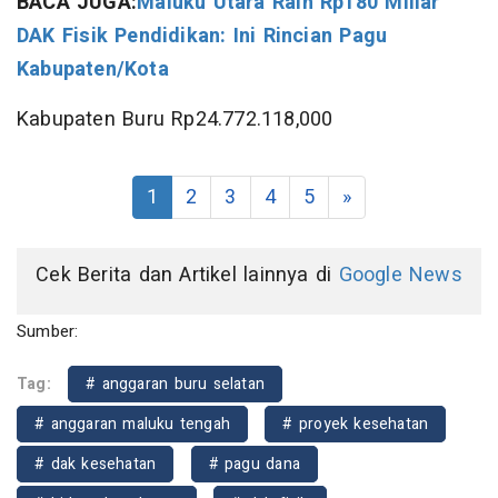
BACA JUGA:
Maluku Utara Raih Rp180 Miliar
DAK Fisik Pendidikan: Ini Rincian Pagu
Kabupaten/Kota
Kabupaten Buru Rp24.772.118,000
1
2
3
4
5
»
Cek Berita dan Artikel lainnya di
Google News
Sumber:
Tag:
# anggaran buru selatan
# anggaran maluku tengah
# proyek kesehatan
# dak kesehatan
# pagu dana