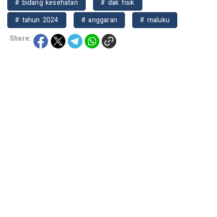
# bidang kesehatan
# dak fisik
# tahun 2024
# anggaran
# maluku
Share: