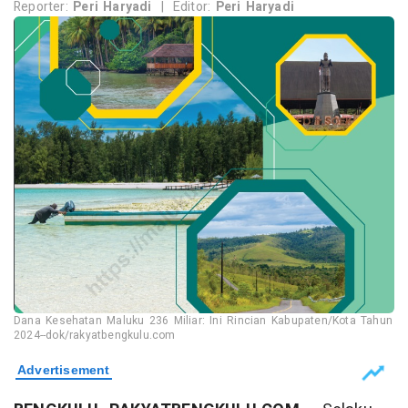
Reporter:
Peri Haryadi
|
Editor:
Peri Haryadi
Dana Kesehatan Maluku 236 Miliar: Ini Rincian Kabupaten/Kota Tahun
2024--dok/rakyatbengkulu.com