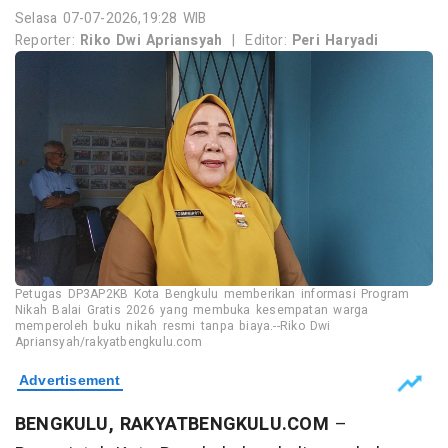
Selasa 07-07-2026,19:28 WIB
Reporter:
Riko Dwi Apriansyah
|
Editor:
Peri Haryadi
Petugas DP3AP2KB Kota Bengkulu memberikan informasi Program
Nikah Balai Gratis 2026 yang membuka kesempatan warga
memperoleh buku nikah resmi tanpa biaya.--Riko Dwi
Apriansyah/rakyatbengkulu.com
BENGKULU, RAKYATBENGKULU.COM
–