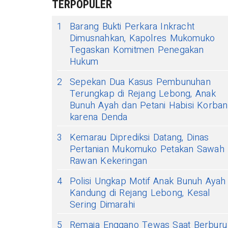
TERPOPULER
1
Barang Bukti Perkara Inkracht
Dimusnahkan, Kapolres Mukomuko
Tegaskan Komitmen Penegakan
Hukum
2
Sepekan Dua Kasus Pembunuhan
Terungkap di Rejang Lebong, Anak
Bunuh Ayah dan Petani Habisi Korban
karena Denda
3
Kemarau Diprediksi Datang, Dinas
Pertanian Mukomuko Petakan Sawah
Rawan Kekeringan
4
Polisi Ungkap Motif Anak Bunuh Ayah
Kandung di Rejang Lebong, Kesal
Sering Dimarahi
5
Remaja Enggano Tewas Saat Berburu