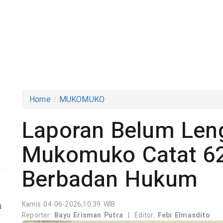
Home
MUKOMUKO
Laporan Belum Le
Mukomuko Catat 6
Berbadan Hukum
Kamis 04-06-2026,10:39 WIB
h
Reporter:
Bayu Erisman Putra
|
Editor:
Febi Elmasdito