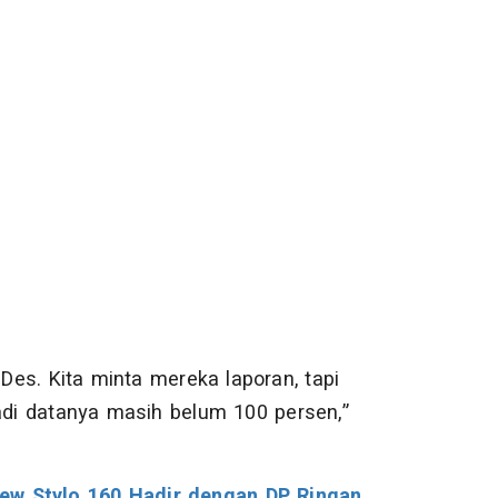
es. Kita minta mereka laporan, tapi
di datanya masih belum 100 persen,”
ew Stylo 160 Hadir dengan DP Ringan