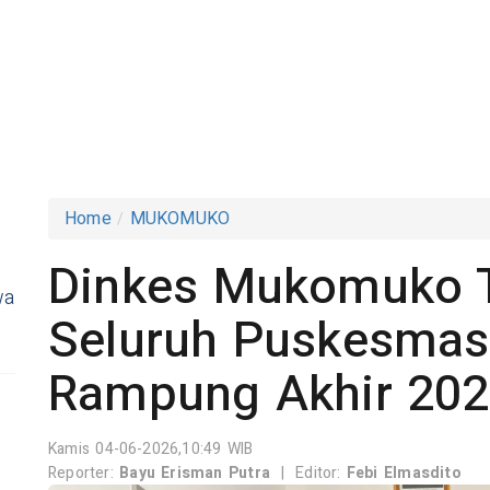
Home
MUKOMUKO
Dinkes Mukomuko 
wa
Seluruh Puskesmas
Rampung Akhir 20
Kamis 04-06-2026,10:49 WIB
Reporter:
Bayu Erisman Putra
|
Editor:
Febi Elmasdito