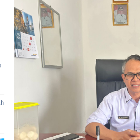
a
ah
i