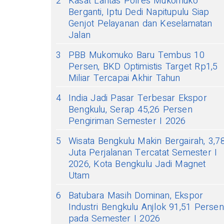
2
Kasat Lantas Polres Mukomuko
Berganti, Iptu Dedi Napitupulu Siap
Genjot Pelayanan dan Keselamatan
Jalan
3
PBB Mukomuko Baru Tembus 10
Persen, BKD Optimistis Target Rp1,5
Miliar Tercapai Akhir Tahun
4
India Jadi Pasar Terbesar Ekspor
Bengkulu, Serap 45,26 Persen
Pengiriman Semester I 2026
5
Wisata Bengkulu Makin Bergairah, 3,7
Juta Perjalanan Tercatat Semester I
2026, Kota Bengkulu Jadi Magnet
Utam
6
Batubara Masih Dominan, Ekspor
Industri Bengkulu Anjlok 91,51 Persen
pada Semester I 2026