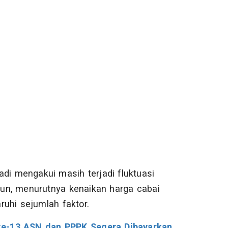
di mengakui masih terjadi fluktuasi
un, menurutnya kenaikan harga cabai
uhi sejumlah faktor.
ke-13 ASN dan PPPK Segera Dibayarkan,