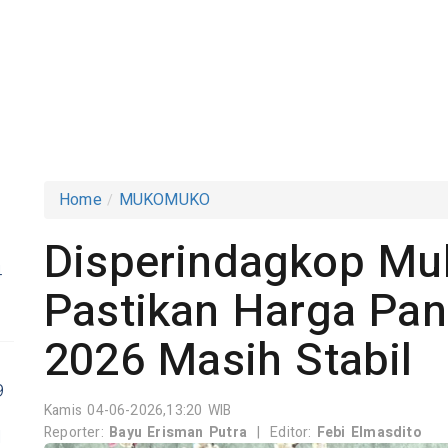
Home
MUKOMUKO
Disperindagkop M
4
Pastikan Harga Pan
2026 Masih Stabil
9
Kamis 04-06-2026,13:20 WIB
Reporter:
Bayu Erisman Putra
|
Editor:
Febi Elmasdito
I