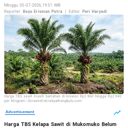
Minggu 05-07-2026,19:51 WIB
Reporter:
Bayu Erisman Putra
|
Editor:
Peri Haryadi
Harga TBS sawit masih bertahan di kisaran Rp2.860 hingga Rp2.940
per kilogram.--Screenshot/rakyatbengkulu.com
Harga TBS Kelapa Sawit di Mukomuko Belum