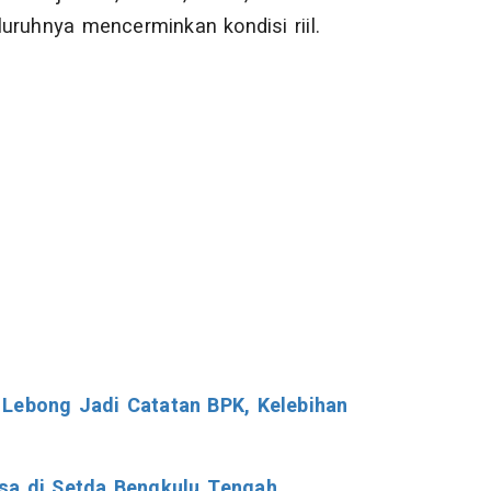
uruhnya mencerminkan kondisi riil.
 Lebong Jadi Catatan BPK, Kelebihan
asa di Setda Bengkulu Tengah