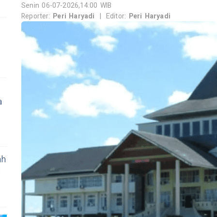
Senin 06-07-2026,14:00 WIB
Reporter:
Peri Haryadi
|
Editor:
Peri Haryadi
a
ah
i