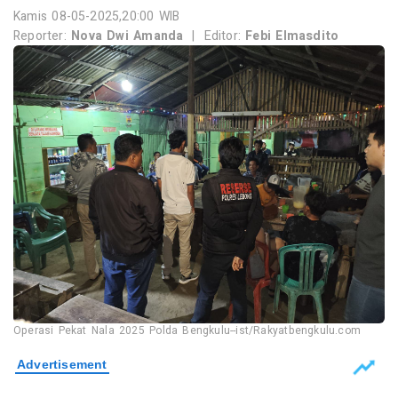
Kamis 08-05-2025,20:00 WIB
Reporter:
Nova Dwi Amanda
|
Editor:
Febi Elmasdito
Operasi Pekat Nala 2025 Polda Bengkulu--ist/Rakyatbengkulu.com