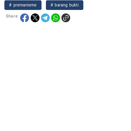
# premanisme
# barang bukti
Share: